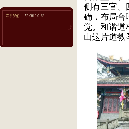
侧有三官、
确，布局合
联系我们:
152-0810-9168
觉。和谐道
山这片道教