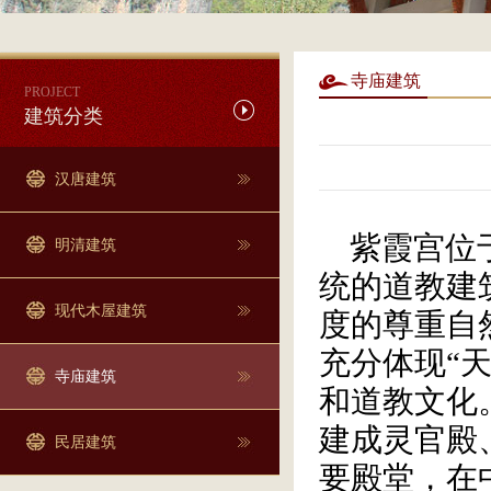
寺庙建筑
PROJECT
建筑分类
汉唐建筑
紫霞宫位于
明清建筑
统的道教建
现代木屋建筑
度的尊重自
充分体现“
寺庙建筑
和道教文化
建成灵官殿
民居建筑
要殿堂，在